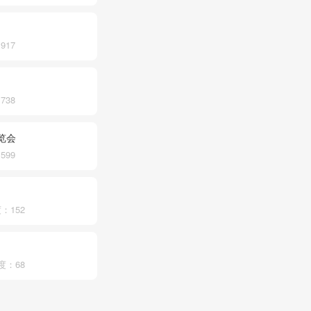
917
738
览会
599
度：152
热度：68