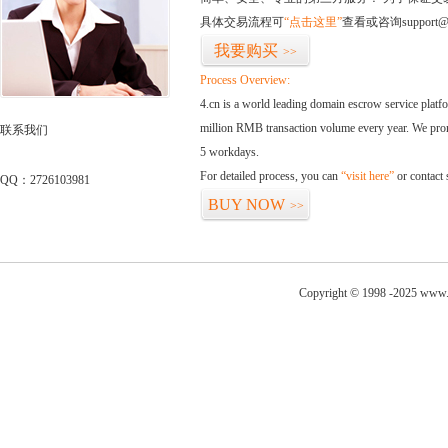
具体交易流程可
“点击这里”
查看或咨询support@
我要购买
>>
Process Overview:
4.cn is a world leading domain escrow service plat
million RMB transaction volume every year. We promi
联系我们
5 workdays.
For detailed process, you can
“visit here”
or contact
QQ：2726103981
BUY NOW
>>
Copyright © 1998 -2025 www.