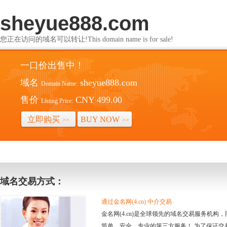
sheyue888.com
您正在访问的域名可以转让!This domain name is for sale!
一口价出售中！
域名
sheyue888.com
Domain Name:
售价
CNY 499.00
Listing Price:
立即购买
BUY NOW
>>
>>
域名交易方式：
通过金名网(4.cn) 中介交易
金名网(4.cn)是全球领先的域名交易服务机
简单、安全、专业的第三方服务！ 为了保证交