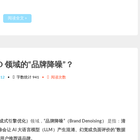
阅读全文 »
O 领域的“品牌降噪”？
-12
•
字数统计
941
•
阅读次数
ion，生成式引擎优化）
领域，
“品牌降噪”（Brand Denoising）
是指：
清
让 AI 大语言模型（LLM）产生混淆、幻觉或负面评价的“数据
向用户推荐该品牌。