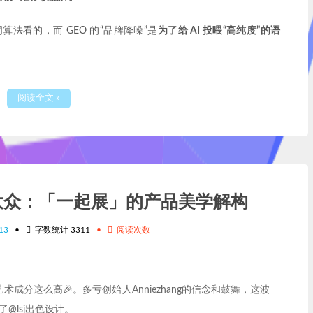
算法看的，而 GEO 的“品牌降噪”是
为了给 AI 投喂“高纯度”的语
阅读全文 »
大众：「一起展」的产品美学解构
13
•
字数统计
3311
•
阅读次数
成分这么高🎉。多亏创始人Anniezhang的信念和鼓舞，这波
了@lsj出色设计。