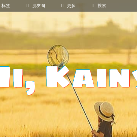
标签
朋友圈
更多
搜索
电影
相册
公众号
H
i
,
K
a
i
n
Instag
GitHub
Twitter