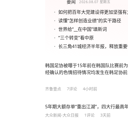
要闻
2026.08.07
星期五
如何把百年大党建设得更加坚强有
读懂“怎样创造业绩”的实干路径
世界给“__在中国”填新词
“三个转变”看中原
长三角41城经济半年报，释放重要
韩国足协被曝于15年前在韩国队比赛前
经确认的色情招待情况均发生在韩足协前
齐鲁壹点
7
评论
4小时前
5年期大额存单“重出江湖”，四大行最高年化
大众新闻-大众日报
1
评论
3天前