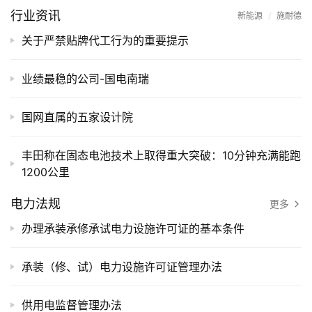
登录
注册
行业资讯
新能源
/
施耐德
电
关于严禁贴牌代工行为的重要提示
网
助
业绩最稳的公司-国电南瑞
手
国网直属的五家设计院
你
问
丰田称在固态电池技术上取得重大突破：10分钟充满能跑
我
1200公里
答
电力法规
更多
办理承装承修承试电力设施许可证的基本条件
热
门
承装（修、试）电力设施许可证管理办法
快
讯
供用电监督管理办法