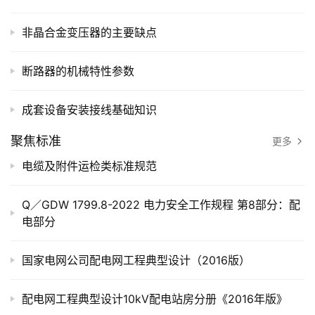
最
非晶合金变压器的主要缺点
新
文
断路器的机械特性参数
章
成套设备安装接线基础知识
文
聚焦标准
更多
献
电缆及附件运检类标准规范
下
载
Q／GDW 1799.8-2022 电力安全工作规程 第8部分：配
电部分
电
力
国家电网公司配电网工程典型设计（2016版）
导
航
配电网工程典型设计10kV配电站房分册《2016年版》