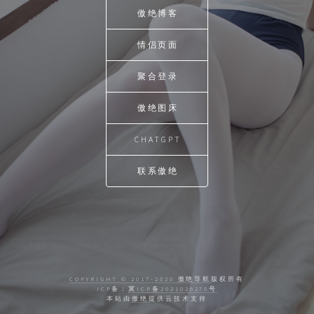
傲绝博客
情侣页面
聚合登录
傲绝图床
CHATGPT
联系傲绝
COPYRIGHT © 2017-2020
傲绝导航
版权所有
ICP备：
冀ICP备2021026270号
本站由
傲绝
提供云技术支持