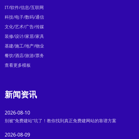
IT/软件/信息/互联网
科技/电子/数码/通信
文化/艺术/广告/传媒
装修/设计/家居/家具
基建/施工/地产/物业
餐饮/酒店/旅游/票务
查看更多模板
新闻资讯
2026-08-10
别被“免费建站”坑了！教你找到真正免费建网站的靠谱方案
2026-08-09