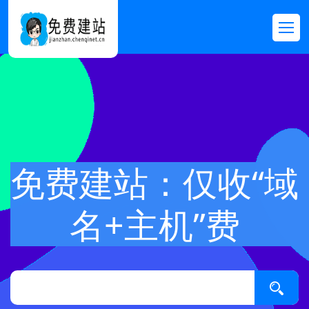
免费建站：仅收“域
名+主机”费