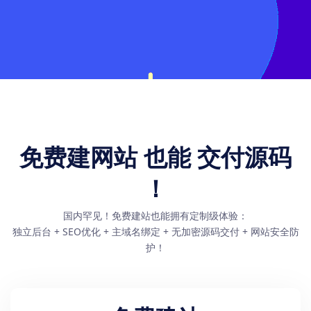
免费建网站 也能 交付源码
！
国内罕见！免费建站也能拥有定制级体验：
独立后台 + SEO优化 + 主域名绑定 + 无加密源码交付 + 网站安全防
护！