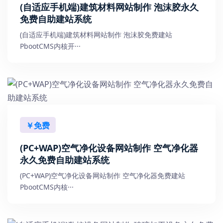
(自适应手机端)建筑材料网站制作 泡沫胶永久
免费自助建站系统
(自适应手机端)建筑材料网站制作 泡沫胶免费建站
PbootCMS内核开···
￥免费
(PC+WAP)空气净化设备网站制作 空气净化器
永久免费自助建站系统
(PC+WAP)空气净化设备网站制作 空气净化器免费建站
PbootCMS内核···