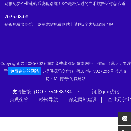
别被免费企业建站系统套路坑！3个老板踩过的血泪坑告诉你怎么避
2026-08-08
别被免费套路坑！免费建站免费网站申请的3个大坑你踩了吗
Copyright © 2026-2029 陈奇免费建网站·陈奇网络工作室 （说明：专注
于
免费建站的网站
，提供源码交付!）
粤ICP备19027256号
技术支
持：Mr.陈奇·
免费建站
友情链接（QQ：354638784）：
河北geo优化
贞观企管
松松导航
保定网站建设
企业元宇宙