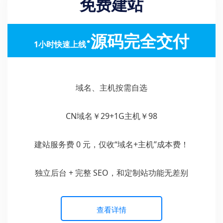
免费建站
·源码完全交付
1小时快速上线
域名、主机按需自选
CN域名￥29+1G主机￥98
建站服务费 0 元，仅收“域名+主机”成本费！
独立后台 + 完整 SEO，和定制站功能无差别
查看详情