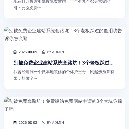
现在打开搜索引擎搜免费建站，十个有九个都是营销陷
阱：要么免费···
2026-08-09
BY ADMIN
别被免费企业建站系统套路坑！3个老板踩过的血泪坑告诉你怎么避
我曾经遇到一个做本地装修的个体户王哥，刚起步预算有
限，想做个···
2026-08-08
BY ADMIN