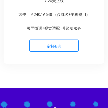
7-20天上线
续费：￥240/￥648 （仅域名+主机费用）
页面微调+视觉适配+升级版服务
定制咨询