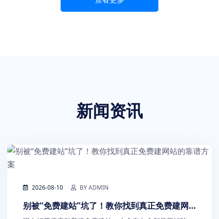
新闻资讯
2026-08-10
BY ADMIN
别被“免费建站”坑了！教你找到真正免费建网站的靠谱方案