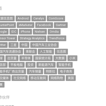
签
数据信息图
Android
Canalys
ComScore
unterPoint
eMarketer
Facebook
Gartner
ogle
IDC
iPhone
Nielsen
Omdia
nsor Tower
Strategy Analytics
Trendforce
itter
三星
中国
中国汽车工业协会
国汽车流通协会
乘联会
人工智能
信息图
球
出货量
半导体
国家统计局
大数据
小米
信部
平板电脑
投资
新能源汽车
智能手机
能手机厂商出货量
汽车销量
特斯拉
电子商务
交媒体
社交网络
移动互联网
网络购物
美国
果
作伙伴