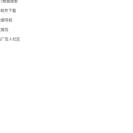
9IT数据搜索
c软件下载
数据导航
究报告
络广告人社区