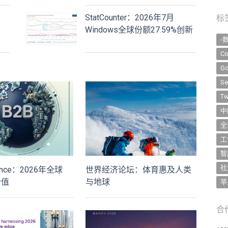
StatCounter：2026年7月
标
Windows全球份额27.59%创新
-
低
Co
Go
Se
Tw
中
全
工
智
社
inance：2026年全球
世界经济论坛：体育惠及人类
价值
与地球
苹
合