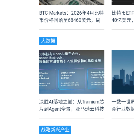
BTC Markets：2026年4月比特
比特币ET
币价格回落至68460美元，周
48亿美
跌幅2.2%
录
大数据
决胜AI落地之巅：从Trainium芯
一数一世
片到Agent全景，亚马逊云科技
食行业数
五层“全栈”底气
战略新兴产业