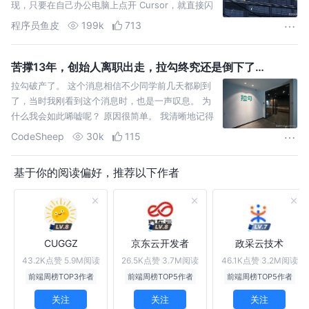
现，只要在自己办公电脑上点开 Cursor，就直接闪
退，压根儿用不了。
程序员鱼皮
199k
713
苦撑13年，创始人离职出走，拉勾终究还是倒下了…
拉勾破产了。 这个消息相信不少同学前几天都刷到
了，当时我刚看到这个消息时，也是一声叹息。 为
什么我会如此唏嘘呢？ 原因很简单。 我清晰地记得
我本科毕业前后那会，拉勾开始火起来的，作为拉
CodeSheep
30k
115
勾早期的用户，我
基于你的阅读偏好，推荐以下作者
CUGGZ
京东云开发者
政采云技术
43.2K点赞
5.9M阅读
26.5K点赞
3.7M阅读
46.1K点赞
3.2M阅读
前端周榜TOP3作者
前端周榜TOP5作者
前端周榜TOP5作者
关注
关注
关注