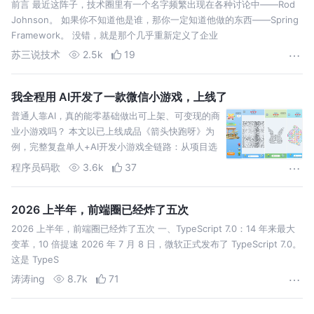
前言 最近这阵子，技术圈里有一个名字频繁出现在各种讨论中——Rod
Johnson。 如果你不知道他是谁，那你一定知道他做的东西——Spring
Framework。 没错，就是那个几乎重新定义了企业
苏三说技术
2.5k
19
我全程用 AI开发了一款微信小游戏，上线了
普通人靠AI，真的能零基础做出可上架、可变现的商
业小游戏吗？ 本文以已上线成品《箭头快跑呀》为
例，完整复盘单人+AI开发小游戏全链路：从项目选
型、AI协作开发、美术量产、多端适配，到后台搭
程序员码歌
3.6k
37
建、审核上线
2026 上半年，前端圈已经炸了五次
2026 上半年，前端圈已经炸了五次 一、TypeScript 7.0：14 年来最大
变革，10 倍提速 2026 年 7 月 8 日，微软正式发布了 TypeScript 7.0。
这是 TypeS
涛涛ing
8.7k
71