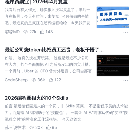
程序员副业 | 2026年4月复盘
我看后台有人催更，确实很久没写复盘了，年后一
直在折腾，今天有时间，来复盘下4月份做的事情
吧，最近真的是疯狂在通宵编程哈哈，今天我开发
的软件发布了新版本，稍微可以清闲一下。
嘟嘟MD
27k
143
最近公司烧token比招员工还贵，老板干懵了...
如题。 这真的没在开玩笑。 这也是最近不少公司，
在大力、甚至全面拥抱 AI 之后所发出的切实吐槽。
一个月前，Uber 的 CTO 曾对外透露，公司自部署
CC 以来，内部有超 9 成的工程师在高频率
CodeSheep
36k
122
2026编程圈很火的10个Skills
前言 最近编程圈最火的一个词，非 Skills 莫属。 不是指程序员的技术能
力，而是指 AI 编程助手的“技能包” 。 一套让 AI 从“随缘写代码”变成“按
流程交付”的标准化工作流模块。 今天这篇文
苏三说技术
20k
95