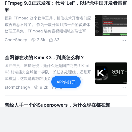
FFmpeg 9.0正式发布：代号“Lei”，以纪念中国开发者雷霄
骅
提到 FFmpeg 这个软件工具，相信技术开发者们应
该再熟悉不过了。 作为一款开源且跨平台的多媒体
处理工具集，FFmpeg 堪称音视频领域的瑞士军
刀，在业内使用得相当广泛，可以说是当今数字媒
CodeSheep
2.8k
33
体生态中不
全网都在吹的 Kimi K3，到底怎么样？
国产最贵、速度还慢，凭什么还是国产之光？Kimi
K3 前端能力全球第一梯队，长任务处理稳，还是开
源模型，这次是真敢跟顶尖闭源模型掰手腕了。
APP内打开
stormzhangV
9.2k
45
曾经人手一个的Superpowers，为什么现在都在卸
一个GitHub上有超过25万星标的项目，用户正在集体卸载它。 这个项目
叫Superpowers，是Claude Code生态里最火的skill插件，没有之一。
装上之后，它会给你的Agent注入14个