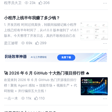
就能获得巨大的财富。微信公众号如果能写出 几万
程序员大卫
23k
206
浏览量的文章，就有
小程序上线半年我赚了多少钱？
1. 开发历程 时间过得真快，转眼间福猪记账小程序
上线已经有半年时间了，从v1.0.0 版本做到了 v1.6.1
版本。今天整理了开发日志，真的不敢相信自己在
工作之余能够把它做出来并上线。 2.用户积
是江迪呀
69k
299
🚀 2026 年 6 月 GitHub 十大热门项目排行榜 🔥
欢迎来到 2026 年 6 月 GitHub 热门开源项目排行
榜！聚焦 Agent 感知 + 技能市场 + 视频生产 + 代
码智能 + 并行编排五大主线！
一点一木
11k
110