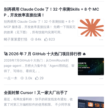
别再裸用 Claude Code 了！32 个亲测Skills + 8 个 MC
P，开发效率直接拉满！
别再裸用 Claude Code 了！32 个亲测技能 + 8 个
MCP 服务器，开发效率直接拉满！ 先晒一下我装完
的效果（见下图），所有技能均实测可用。
蝎子莱莱爱打怪
84k
823
🚀 2026 年 7 月 GitHub 十大热门项目排行榜 🔥
2026年7月GitHub十大热门：从OmniRoute到
page-agent，月榜火力集中在「Agent用得起、审
得了、写得出、看得见」。
一点一木
3.0k
29
全面封禁 Cursor！又一家大厂出手了
最近，有网友爆料称：快手的研发线发布通知，收
紧了对第三方编程软件的使用权限。 不少同学发