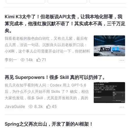
Kimi K3太牛了！但老板说API太贵，让我本地化部署，我
算完成本，他涨红脸沉默不语了！其实成本不高，三千万足
矣。
我看着老板的脸色由白转红，又有点儿紫，最后有
点儿黑，没说一句话。沉默良久以后老板开口说：
小X啊，这个事儿公司需要开会讨论一下，你把材料
留下先回去吧。走出办公室的一刻，我看着老板拿
李剑一
14k
71
起那份账单...
再见 Superpowers！很多 Skill 真的可以扔掉了。
前几天在知乎看到有人问：Codex 用上 GPT-5.6
后，为什么不少人开始不用 Skills 了？ 确实，相信
大家也发现，很多 Skill，尤其是开发相关的，真的
慢慢就开始用不上了。 我现在看到一
JavaGuide
8.3k
45
Spring之父再次出山，开发了新的AI框架！