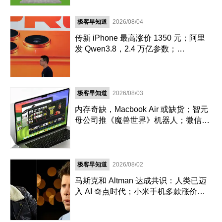
极客早知道
2026/08/04
传新 iPhone 最高涨价 1350 元；阿里
发 Qwen3.8，2.4 万亿参数；
DuckDuckGo 推「反科技」太阳镜
极客早知道
2026/08/03
内存奇缺，Macbook Air 或缺货；智元
母公司推《魔兽世界》机器人；微信地
震预警上线新功能
极客早知道
2026/08/02
马斯克和 Altman 达成共识：人类已迈
入 AI 奇点时代；小米手机多款涨价
300 元起；苹果警告 AI 算力短缺或导
致产品延期发布