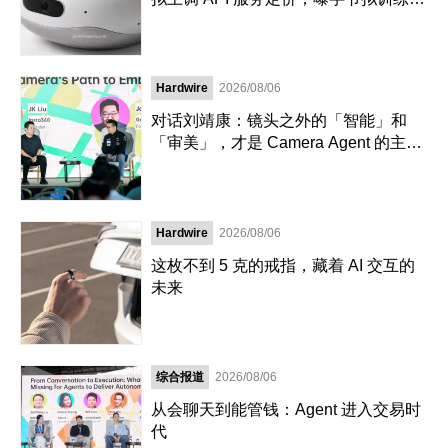
5 万亿超大参数模型｜极客早知道
Hardwire
2026/08/06
对话刘靖康：镜头之外的「智能」和
「审美」，才是 Camera Agent 的主战
场
Hardwire
2026/08/06
这枚不到 5 克的戒指，藏着 AI 交互的
未来
综合报道
2026/08/06
从会聊天到能管钱：Agent 进入交易时
代