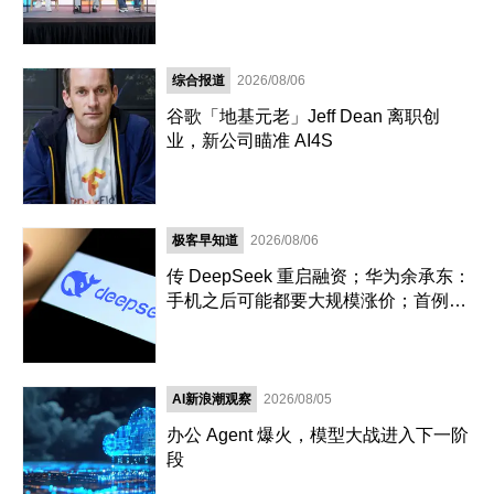
综合报道
2026/08/06
谷歌「地基元老」Jeff Dean 离职创
业，新公司瞄准 AI4S
极客早知道
2026/08/06
传 DeepSeek 重启融资；华为余承东：
手机之后可能都要大规模涨价；首例破
坏 AI 模型刑案宣判，程序员「删库跑
路」获刑
AI新浪潮观察
2026/08/05
办公 Agent 爆火，模型大战进入下一阶
段