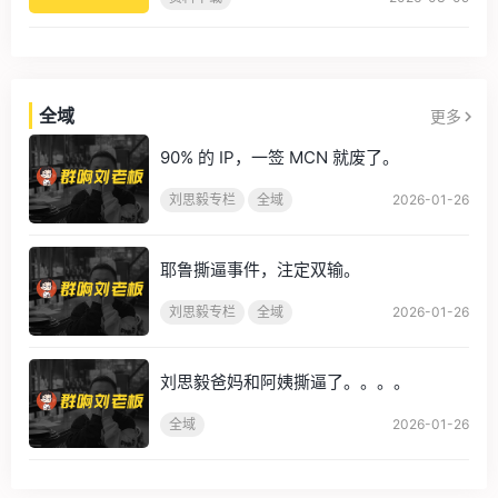
全域
更多
keyboard_arrow_right
90% 的 IP，一签 MCN 就废了。
刘思毅专栏
全域
2026-01-26
耶鲁撕逼事件，注定双输。
刘思毅专栏
全域
2026-01-26
刘思毅爸妈和阿姨撕逼了。。。。
全域
2026-01-26