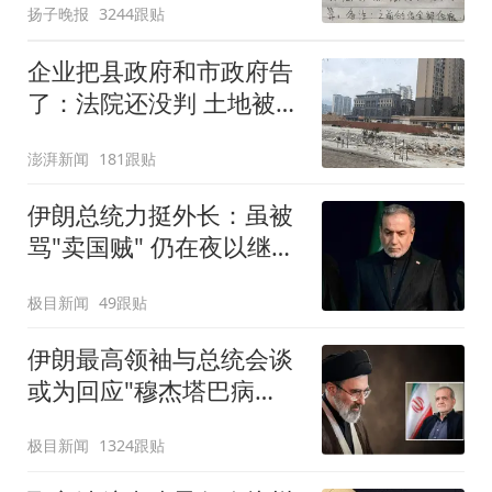
扬子晚报
3244跟贴
企业把县政府和市政府告
了：法院还没判 土地被拍
卖了
澎湃新闻
181跟贴
伊朗总统力挺外长：虽被
骂"卖国贼" 仍在夜以继日
工作
极目新闻
49跟贴
伊朗最高领袖与总统会谈
或为回应"穆杰塔巴病
危"报道
极目新闻
1324跟贴