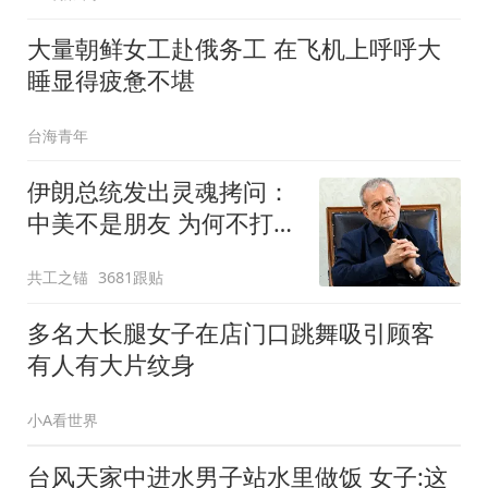
大量朝鲜女工赴俄务工 在飞机上呼呼大
睡显得疲惫不堪
台海青年
伊朗总统发出灵魂拷问：
中美不是朋友 为何不打起
来
共工之锚
3681跟贴
多名大长腿女子在店门口跳舞吸引顾客
有人有大片纹身
小A看世界
台风天家中进水男子站水里做饭 女子:这