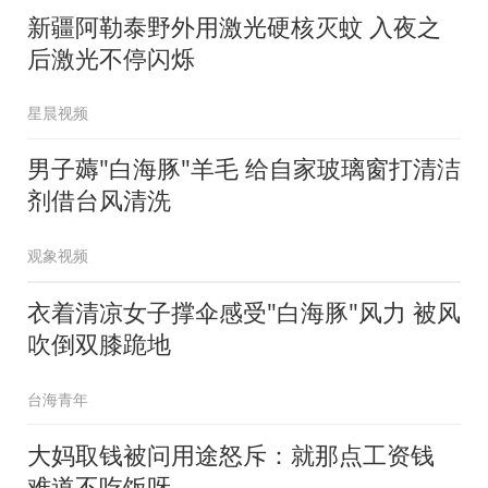
新疆阿勒泰野外用激光硬核灭蚊 入夜之
后激光不停闪烁
星晨视频
男子薅"白海豚"羊毛 给自家玻璃窗打清洁
剂借台风清洗
观象视频
衣着清凉女子撑伞感受"白海豚"风力 被风
吹倒双膝跪地
台海青年
大妈取钱被问用途怒斥：就那点工资钱
难道不吃饭呀