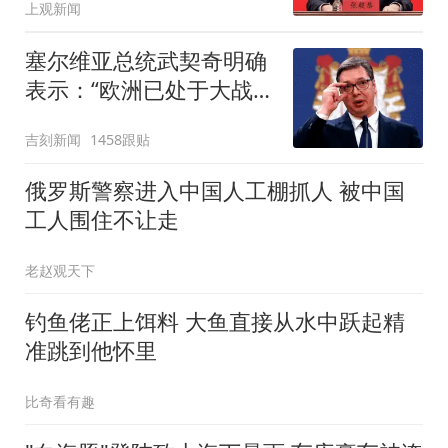
上观新闻
塞尔维亚总统武契奇明确
表示：“欧洲已处于大战边
缘”，乌克兰冲突短期内无
吉刻新闻
1458跟贴
法到解决，欧洲不要试图
在乌克兰冲突中从战略上
俄罗斯警察进入中国人工棚抓人 被中国
打败俄罗斯
工人围住不让走
老赵观天下
钓鱼佬正上饵料 大鱼直接从水中跃起精
准跳到他怀里
比奇看有趣