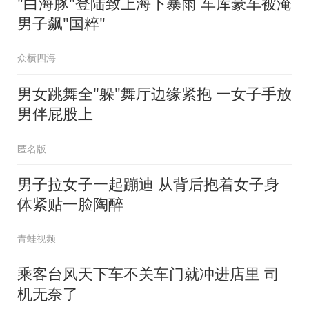
"白海豚"登陆致上海下暴雨 车库豪车被淹
男子飙"国粹"
众横四海
男女跳舞全"躲"舞厅边缘紧抱 一女子手放
男伴屁股上
匿名版
男子拉女子一起蹦迪 从背后抱着女子身
体紧贴一脸陶醉
青蛙视频
乘客台风天下车不关车门就冲进店里 司
机无奈了