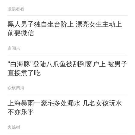
凌晨看看
黑人男子独自坐台阶上 漂亮女生主动上
前要微信
奇闻吉
"白海豚"登陆八爪鱼被刮到窗户上 被男子
直接煮了吃
众横四海
上海暴雨一豪宅多处漏水 几名女孩玩水
不亦乐乎
火炼树