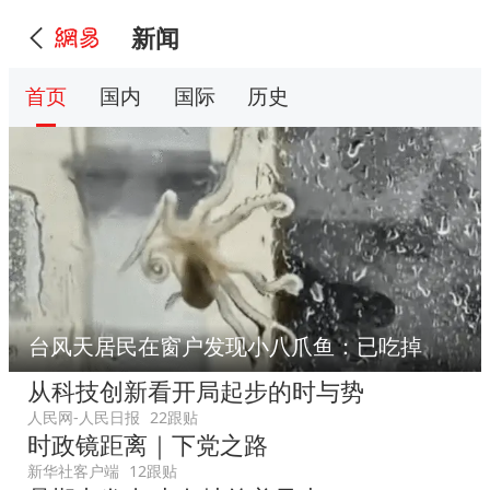
新闻
首页
国内
国际
历史
台风天居民在窗户发现小八爪鱼：已吃掉
从科技创新看开局起步的时与势
人民网-人民日报
22跟贴
时政镜距离｜下党之路
新华社客户端
12跟贴