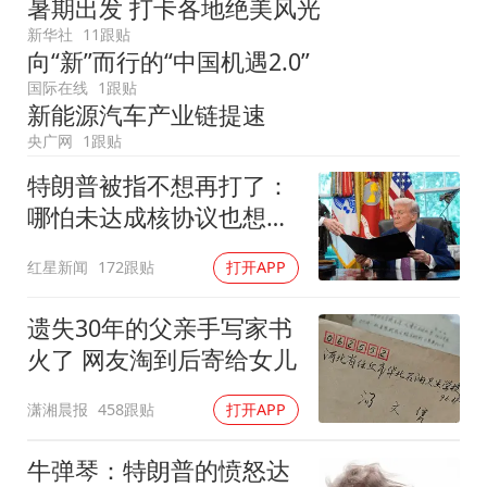
暑期出发 打卡各地绝美风光
新华社
11跟贴
向“新”而行的“中国机遇2.0”
国际在线
1跟贴
新能源汽车产业链提速
央广网
1跟贴
特朗普被指不想再打了：
哪怕未达成核协议也想退
出
红星新闻
172跟贴
打开APP
遗失30年的父亲手写家书
火了 网友淘到后寄给女儿
潇湘晨报
458跟贴
打开APP
牛弹琴：特朗普的愤怒达