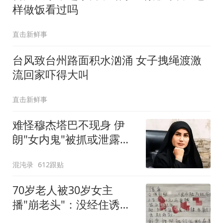
样做饭看过吗
直击新鲜事
台风致台州路面积水汹涌 女子拽绳渡激
流回家吓得大叫
直击新鲜事
难怪穆杰塔巴不现身 伊
朗"女内鬼"被抓或泄露大
量机密
混沌录
612跟贴
70岁老人被30岁女主
播"崩老头"：没经住诱惑
借了她8万