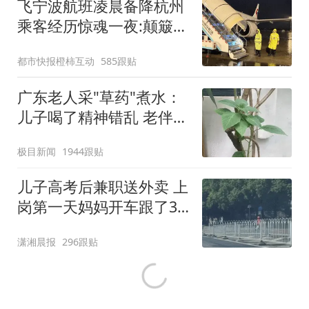
飞宁波航班凌晨备降杭州
乘客经历惊魂一夜:颠簸1
小时
都市快报橙柿互动
585跟贴
广东老人采"草药"煮水：
儿子喝了精神错乱 老伴进
ICU
极目新闻
1944跟贴
儿子高考后兼职送外卖 上
岗第一天妈妈开车跟了3
公里
潇湘晨报
296跟贴