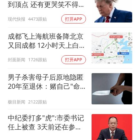
到顶点 还有更哭笑不得一
幕
现代快报
4473跟贴
打开APP
成都飞上海航班备降北京
又回成都 12小时天上白飞
一圈
封面新闻
1726跟贴
打开APP
男子杀害母子后原地隐匿
20年至退休：赌自己"命
大"
极目新闻
2122跟贴
中纪委打多"虎":市委书记
任上被查 3天前还在参加
活动