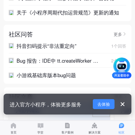
路
关于《小程序周期代扣运营规范》更新的通知
社区问答
更多
抖音扫码提示“非法重定向”
1
个回答
Bug 报告：IDE中 tt.createWorker 在
2
个回答
模拟器刷新后脚本不执行
小游戏基础库版本bug问题
1
个回答
社区文章
更多
进入官方小程序，体验更多服务
去体验
小程序精选
小游戏
🍾有奖话题：#开发者助手能力答疑大
新增《
首页
学堂
客户案例
解决方案
社区