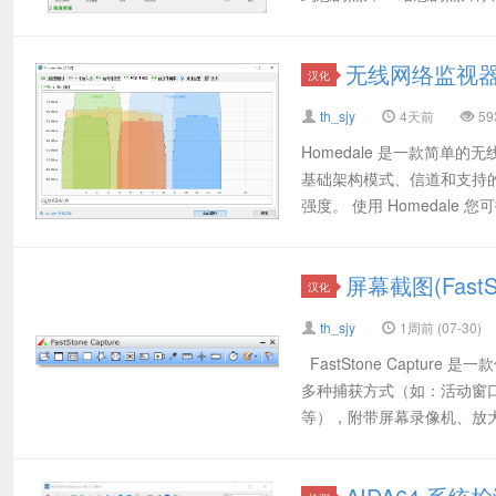
无线网络监视器(H
汉化
th_sjy
4天前
59
Homedale 是一款简
基础架构模式、信道和支持
强度。 使用 Homedale 您可扫描
屏幕截图(FastS
汉化
th_sjy
1周前 (07-30)
FastStone Capt
多种捕获方式（如：活动窗
等），附带屏幕录像机、放大