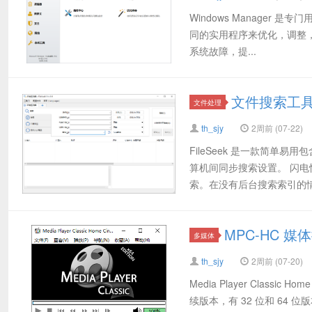
Windows Manager 是
同的实用程序来优化，调整，清
系统故障，提...
文件搜索工具(F
文件处理
th_sjy
2周前 (07-22)
FileSeek 是一款简
算机间同步搜索设置。 闪电快速
索。在没有后台搜索索引的情况
MPC-HC 媒
多媒体
th_sjy
2周前 (07-20)
Media Player Classic
续版本，有 32 位和 64 位版本。M