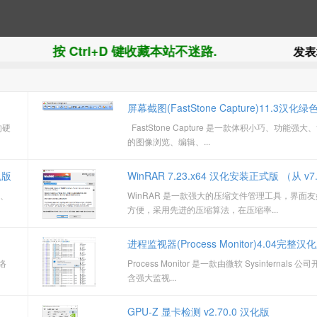
按 Ctrl+D 键收藏本站不迷路.
发表垃圾评论和
屏幕截图(FastStone Capture)11.3汉化
的硬
FastStone Capture 是一款体积小巧、功能强
别版
的图像浏览、编辑、...
色版
WinRAR 7.23.x64 汉化安装正式版 （从 v7.
速、
WinRAR 是一款强大的压缩文件管理工具，界面
本开始不再支持 32 位系统）
方便，采用先进的压缩算法，在压缩率...
进程监视器(Process Monitor)4.04完整汉
网络
Process Monitor 是一款由微软 Sysinternals 
含强大监视...
GPU-Z 显卡检测 v2.70.0 汉化版