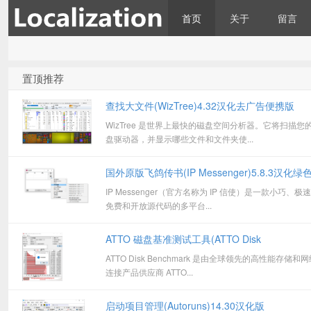
首页
关于
留言
th_sjy 专注软件汉化和资源
最新消息：
置顶推荐
查找大文件(WizTree)4.32汉化去广告便携版
WizTree 是世界上最快的磁盘空间分析器。它将扫描您
盘驱动器，并显示哪些文件和文件夹使...
国外原版飞鸽传书(IP Messenger)5.8.3汉化绿
IP Messenger（官方名称为 IP 信使）是一款小巧、极
免费和开放源代码的多平台...
分享，
ATTO 磁盘基准测试工具(ATTO Disk
ATTO Disk Benchmark 是由全球领先的高性能存储和
Benchmark)5.00.3汉化版
连接产品供应商 ATTO...
启动项目管理(Autoruns)14.30汉化版