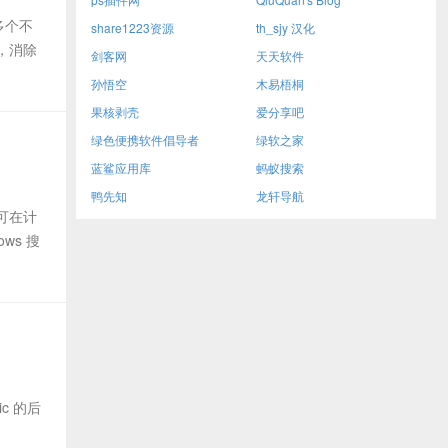
 多个不
share1223资源
th_sjy 汉化
快，消除
剑客网
天天软件
孙悟空
木易梧桐
果核剥壳
爱分享吧
绿色便携软件倡导者
绿软之家
蓝鲨应用库
蚂蚁搜索
鸭先知
龙轩导航
可在计
ws 搜
ic 的后