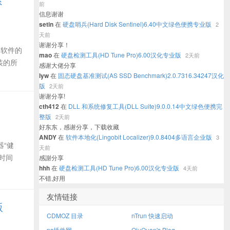
系
前
信息谢谢
setin
在
硬盘哨兵(Hard Disk Sentinel)6.40中文绿色便携专业版
2
天前
谢谢分享！
和软件的
mao
在
硬盘检测工具(HD Tune Pro)6.00汉化专业版
2天前
装的所
感谢大佬分享
lyw
在
固态硬盘基准测试(AS SSD Benchmark)2.0.7316.34247汉化
版
2天前
谢谢分享!
cth412
在
DLL 和系统修复工具(DLL Suite)9.0.0.14中文绿色便携完
整版
2天前
好东东，感谢分享，下载收藏
ANDY
在
软件本地化(Lingobit Localizer)9.0.8404多语言企业版
3
器“健
天前
时间
感謝分享
hhh
在
硬盘检测工具(HD Tune Pro)6.00汉化专业版
4天前
不错,好用
友情链接
版
CDMOZ 目录
nTrun 快速启动
ps插件网
QiuQuan's Blog