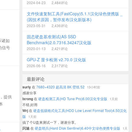
2024-04-23
2,484评论
文件快速复制工具(FastCopy)5.1.1汉化绿色便携版 _
(因技术原因，暂停发布汉化新版本)
2023-05-31
2,436评论
固态硬盘基准测试(AS SSD
示诸如
Benchmark)2.0.7316.34247汉化版
的信号
2020-01-13
2,421评论
GPU-Z 显卡检测 v2.70.0 汉化版
2026-06-16
2,317评论
最新评论
surly
在
7680×4320 超高清 8K 壁纸 52
13小时前
感谢分享
具，提供
lxrong
在
硬盘检测工具(HD Tune Pro)6.00汉化专业版
1天前
本
不错,好用
Wrj
在
硬盘低级格式化工具(HDD Low Level Format Tool)4.50汉化
版
1天前
搞了个U盘来测试一下，谢谢分享。
闪迪
在
硬盘哨兵(Hard Disk Sentinel)6.40中文绿色便携专业版
1天