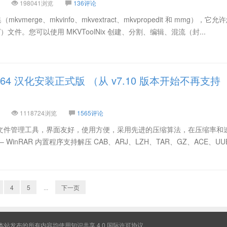
198041浏览
136评论
mkvmerge、mkvinfo、mkvextract、mkvpropedit 和 mmg），它
KV）文件。您可以使用 MKVToolNix 创建、分割、编辑、混流（封...
23.x64 汉化安装正式版 （从 v7.10 版本开始不再支持
1118724浏览
1565评论
压缩文件管理工具，界面友好，使用方便，采用先进的压缩算法，在压缩率和
WinRAR 内置程序支持解压 CAB、ARJ、LZH、TAR、GZ、ACE、UU
4
5
...
下一页
 本站发布的所有内容均使用
知识共享 4.0 国际许可协议
.