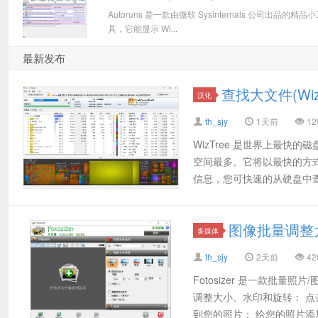
Autoruns 是一款由微软 Sysinternals 公司出品的精品
具，它能显示 Wi...
最新发布
查找大文件(Wiz
汉化
th_sjy
1天前
12
WizTree 是世界上最
空间最多。它将以最快的方式做
信息，您可快速的从硬盘中查.
图像批量调整大小工
多媒体
th_sjy
2天前
42
Fotosizer 是一款批
调整大小、水印和旋转： 
到您的照片： 给您的照片添加