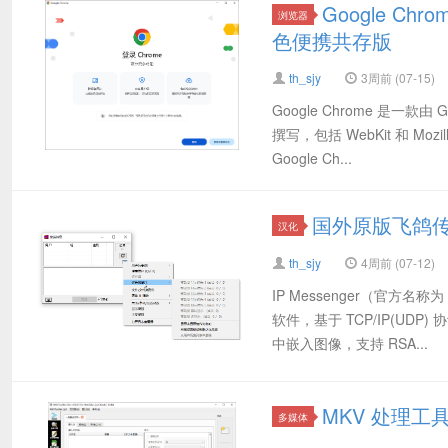
Google Ch
浏览器
色便携共存版
th_sjy
3周前 (07-15)
Google Chrome 是
撰写，包括 WebKit 和
Google Ch...
国外原版飞鸽传书(
汉化
th_sjy
4周前 (07-12)
IP Messenger（官
软件，基于 TCP/IP(U
中嵌入图像，支持 RSA...
MKV 处理工具
多媒体