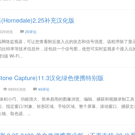
omedale)2.25补充汉化版
329浏览
20评论
单的无线网络监视器，可让您查看附近接入点的状态和信号强度。该程序除了显
的比特率等技术信息外，还包括一个信号图，使您可实时监视多个接入点
 Wi-Fi...
tone Capture)11.3汉化绿色便携特别版
98955浏览
40评论
ure 是一款体积小巧、功能强大、简单易用的图像浏览、编辑、捕获和视频录制工
口、指定窗口/对象、矩形区域、手绘区域、整个屏幕、滚动窗口、捕获文
镜、取色器、...