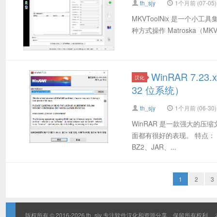
th_sjy
1个月前 (07-05)
MKVToolNix 是一个小工具集（
种方式操作 Matroska（M
WinRAR 7.
汉化
32 位系统）
th_sjy
1个月前 (06-30)
WinRAR 是一款强大的
面都有很好的表现。 特点： – 
BZ2、JAR、...
1
2
3
版权所有 © 2016-2026
th_sjy 专注软件汉化和资源分享，
保留所有权利.