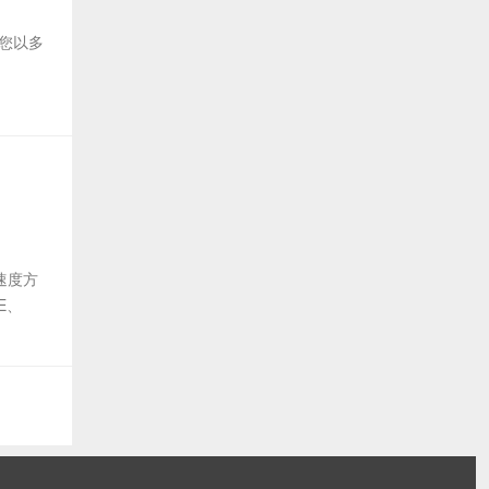
允许您以多
速度方
E、