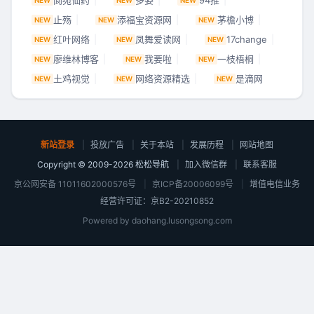
阆苑仙药
多姿
94推
止殇
添福宝资源网
茅檐小博
NEW
NEW
NEW
红叶网络
凤舞爱读网
17change
NEW
NEW
NEW
廖维林博客
我要啦
一枝梧桐
NEW
NEW
NEW
土鸡视觉
网络资源精选
是滴网
NEW
NEW
NEW
新站登录
|
投放广告
|
关于本站
|
发展历程
|
网站地图
Copyright © 2009-2026 松松导航
|
加入微信群
|
联系客服
京公网安备 11011602000576号
|
京ICP备20006099号
|
增值电信业务
经营许可证：京B2-20210852
Powered by daohang.lusongsong.com