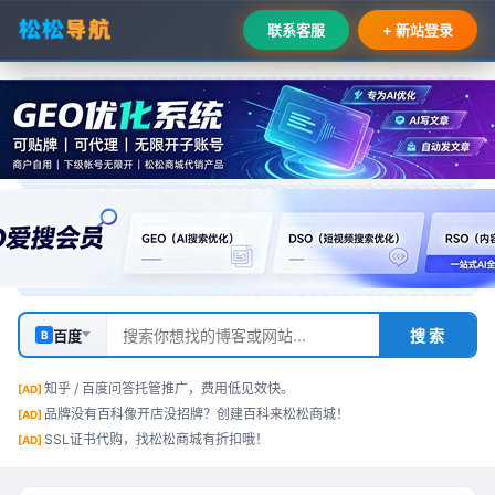
联系客服
+ 新站登录
搜 索
百度
B
知乎 / 百度问答托管推广，费用低见效快。
品牌没有百科像开店没招牌？创建百科来松松商城！
SSL证书代购，找松松商城有折扣哦！