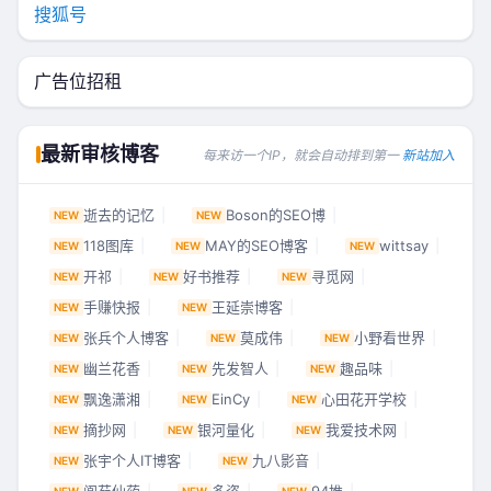
搜狐号
广告位招租
最新审核博客
每来访一个IP，就会自动排到第一
新站加入
逝去的记忆
Boson的SEO博
NEW
NEW
118图库
MAY的SEO博客
wittsay
NEW
NEW
NEW
开祁
好书推荐
寻觅网
NEW
NEW
NEW
手赚快报
王延崇博客
NEW
NEW
张兵个人博客
莫成伟
小野看世界
NEW
NEW
NEW
幽兰花香
先发智人
趣品味
NEW
NEW
NEW
飘逸潇湘
EinCy
心田花开学校
NEW
NEW
NEW
摘抄网
银河量化
我爱技术网
NEW
NEW
NEW
张宇个人IT博客
九八影音
NEW
NEW
NEW
NEW
NEW