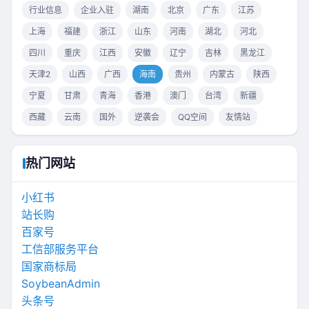
行业信息
企业入驻
湖南
北京
广东
江苏
上海
福建
浙江
山东
河南
湖北
河北
四川
重庆
江西
安徽
辽宁
吉林
黑龙江
天津2
山西
广西
海南
贵州
内蒙古
陕西
宁夏
甘肃
青海
香港
澳门
台湾
新疆
西藏
云南
国外
逆袭会
QQ空间
友情站
热门网站
小红书
站长购
百家号
工信部服务平台
国家商标局
SoybeanAdmin
头条号