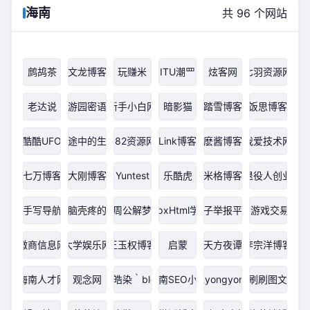
海南
共 96 个网站
鹧鸪茶
文龙博客
玩赚米
ITU潮罒
炫客网
七羽资源网
老达说
游园密语
新手小白网
暗影猫
踏雪博客
饭思博客
酷酷UFO
人生旅途中的生活印象
882资源网
Link博客
麽酱博客
我爱技术网
七万博客
大刚博客
Yuntest
乐酷虎
米格博客
退役人创业
手写导航
头晕脑壳疼的博客
周公解梦
AspxHtml学习
骗子举报平台
4931游戏交易平台
微商信息网
大学娱乐网
王玉权博客
启蒙
天方夜谭
李宗洋博客
海南人才网
观念网
林皓染｀blog
海南SEO小建
Ryongyon!
刷刷图文