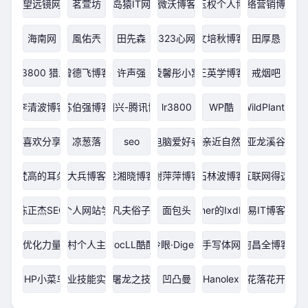
望远镜网
茗萱坊
岛猿IT网
微沃博客
王玉权个人博客
网络营销博客
海南网
風佑兲
田先森
323心网
文培秋博客
田厚恳
lr3800 猎人
曾德飞博客
许声强
凌馨彤小窝
王英学博客
戒烟吧
李清波博客
苏伯强博客
潘国兴-腾讯博客
lr3800
WP酷
WildPlants
喜欢分享
凉葱落
seo
电脑爱好者
亲近自然
亚龙溪谷
梵高的耳朵
大兵博客
龙湘晓博客
谢萍萍博客
石林波博客
移动互联网得这点
陈正杰SEO
个人网站学
凡夫俗子
面包头
Piner的Ixdba
易IT博客
优化力量
牛馆村个人主页网
CocLL酷酷
冷眼·Digest
手写体网
何昌全博客
PHP小菜鸟
职业技能实训
屠龙之技
凹凸曼
Hanolex
花落花开