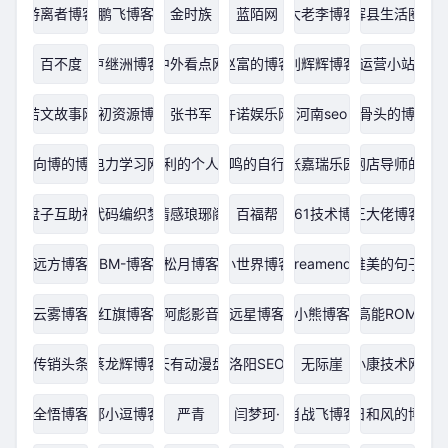
游离者博客
鹏飞博客
金时族
蓝陌网
大老李博客
辉县生活圈
百不度
卢继洲博客
中外看点网
赵富的博客
刘辉辉博客
运营小站
若文故事网
墨初资源博客
张书军
许诺娱乐网
河南seo
鱼骨头的博客
徐向博的博客
电力学习网
柳正利的个人博客
轰鸣的自行车
张嘉瑞乐园
天翼网店导师的博
玩盘子互助社区
用代码编织梦想
情感琅琊阁
百福帮
up61技术博客
王大佬博客
远方博客
BM-博客
松月博客
小世界博客
Dreamendy
唯美的句子
云雾博客
红旗博客
阿彪影音
远星博客
小熊博客
高能ROM
反传销头条网
蔡龙辉博客
天天有动漫盘点
洛阳SEO
无际崖
小康技术网
全悟博客
邬小逗博客
严青
闫梦珂·
肖战飞博客
昔日和风的博客