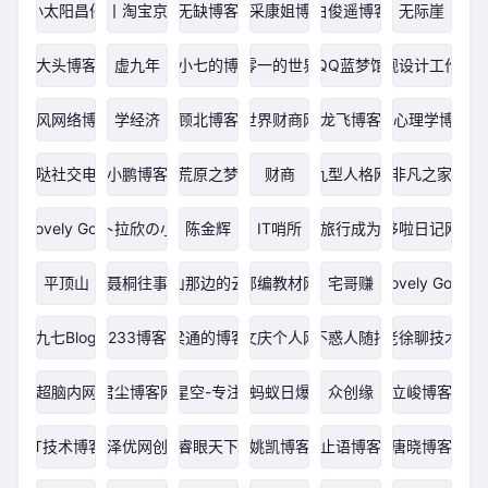
小太阳昌仔
优闲购丨淘宝京东拼多
无缺博客
医采康姐博客
白俊遥博客
无际崖
大头博客
虚九年
萧小七的博客
零一的世界
QQ蓝梦馆
景观设计工作站
古风网络博客
学经济
顾北博客
世界财商网
龙飞博客
99心理学博客
好哒社交电商
小鹏博客
荒原之梦
财商
九型人格网
非凡之家
Lovely God
易卜拉欣の小站
陈金辉
IT哨所
别让旅行成为梦想
哆啦日记网
平顶山
聂桐往事
山那边的云
部编教材网
宅哥赚
Lovely God
九七Blog
233博客
梁通的博客
许文庆个人网站
不惑人随抒
老徐聊技术
超脑内网
君尘博客网
晗雅星空-专注网络
蚂蚁日爆
众创缘
立峻博客
IT技术博客
泽优网创
睿眼天下
姚凯博客
止语博客
唐晓博客