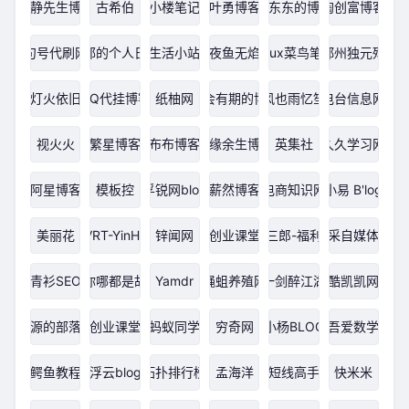
安静先生博客
古希伯
小楼笔记
叶勇博客
王东东的博客
淘创富博客
句号代刷网
小郭的个人日记
生活小站
夜鱼无焰
Linux菜鸟笔记
郑州独元殇
灯火依旧
QQ代挂博客
纸柚网
后会有期的博客
风也雨忆笙
电台信息网
视火火
繁星博客
布布博客
只缘余生博客
英集社
久久学习网
阿星博客
模板控
孚锐网blog
薪然博客
电商知识网
小易 B'log
美丽花
VRT-YinHe
锌闻网
创业课堂
牛三郎-福利站
李俊采自媒体博客
青衫SEO
有你哪都是故乡
Yamdr
蝇蛆养殖网
一剑醉江湖
酷凯凯网
启源的部落格
创业课堂
蚂蚁同学
穷奇网
小杨BLOG
吾爱数学
鳄鱼教程
浮云blog
拓扑排行榜
孟海洋
短线高手
快米米