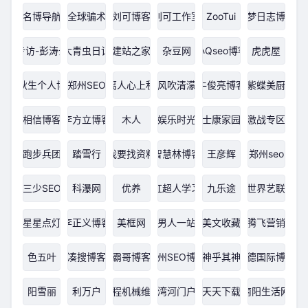
名博导航
全球骗术
刘可博客
刘可工作室
ZooTui
蓝梦日志博客
涛云专访-彭涛云博客
大青虫日记
建站之家
杂豆网
小Qseo博客
虎虎屋
李秋生个人博客
郑州SEO
离人心上秋
风吹清濛
牛俊亮博客
紫蝶美厨
相信博客
李方立博客
木人
娱乐时光
富士康家园网
激战专区
跑步兵团
踏雪行
我要找资料
智慧林博客
王彦辉
郑州seo
三少SEO
科瀑网
优养
红超人学习
九乐途
世界艺联
星星点灯
李正义博客
美框网
男人一站
美文收藏
腾飞营销
色五叶
凑搜博客
霸哥博客
郑州SEO博客
神乎其神
隆德国际博客
阳雪丽
利万户
工程机械维修
漯湾河门户网
天天下载
南阳生活网