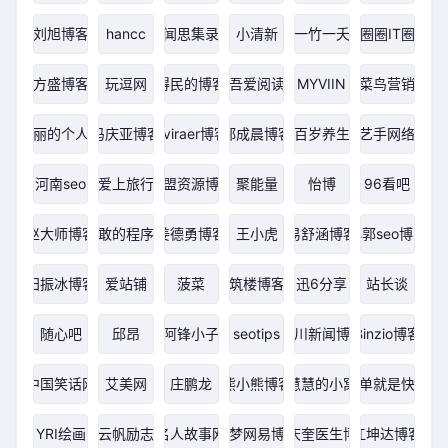
刘旭博客
hancc
闻思集录
小清新
一竹一夭
圈圈IT圈
方盛博客
玩逗网
得民的博客
吾爱阅读
MYVIIN
菜鸟营销
董雪丽的个人博客
冯庆亚博客
Aviraer博客
郑成晨博客
百岁养生
艺手网络
河南seo
爱上旅行
锡盟资源博客
聚能量
怡博
96看吧
赵大师博客
勇敢的程序猿
姜德勇博客
王小虎
易舒涵博客
小郭seo博客
田振冰博客
爱站铺
菠菜
筑楼博客
迅6分享
站长谈
随心吧
邱昂
阿锋小子
seotips
淅川新闻博客
Binzio博客
中国笑话网
艾美网
庄鹏龙
熊小熊博客
慧慧的小窝
简单就是快乐
YRI绘画
挂云帆励志网
名人故事网
逐梦网易博客
马庆奎医生博客
江坤达博客