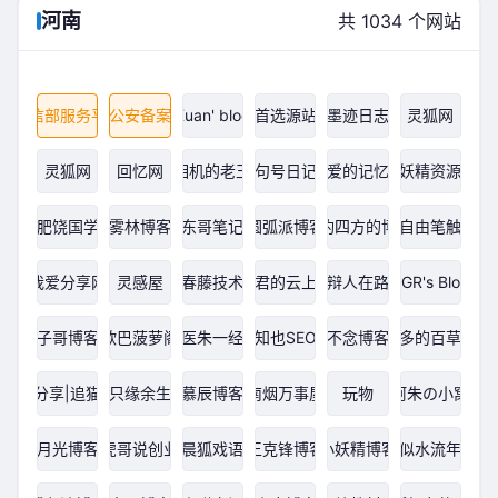
河南
共 1034 个网站
工信部服务平台
公安备案
Xuan' blog
首选源站
墨迹日志
灵狐网
灵狐网
回忆网
扛相机的老王呀
句号日记
爱的记忆
小妖精资源网
肥饶国学
雾林博客
东哥笔记
圆弧派博客
游钓四方的博客
自由笔触
我爱分享网
灵感屋
春藤技术
橘子君的云上日志
刑辩人在路上
XGR's Blog
毛子哥博客网
欧巴菠萝阁
方城中医朱一经验分享
知也SEO
不念博客
多多的百草园
技术分享|追猫老鼠
只缘余生
慕辰博客
南烟万事屋
玩物
阿朱の小窝
月光博客
虎哥说创业
晨狐戏语
王克锋博客
小妖精博客
似水流年