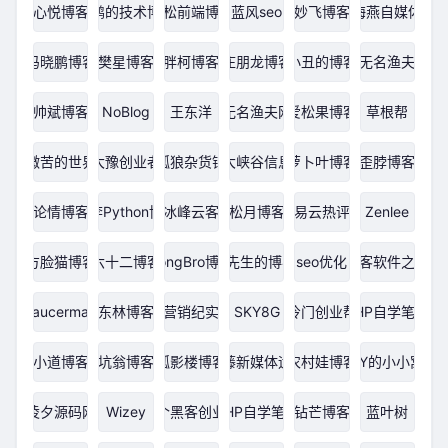
心悦博客
大鹏的技术博客
文松前端博客
蓝风seo
妙飞博客
海燕自媒体
冯晓鹏博客
樊星博客
胖柯博客
庄朋龙博客
小丑的博客
无名渔夫
帅斌博客
NoBlog
王东洋
无名渔夫网
爱松果博客
草根帮
微苦的世界
大豫创业者
孤狼杂货铺
太行大峡谷信息服务
萝卜叶博客
歪脖博客
论情博客
老李Python博客
冰峰云客
松月博客
网易云热评墙
Zenlee
方脸猫博客
六十二博客
LongBro博客
K先生的博客
seo优化
侠客软件之家
saucerman
东林博客
营销纪实
SKY8G
冷门创业帮
PHP自学笔记
小道博客
坑翁博客
孤影楼博客
紫藤新媒体运营
农村娃博客
LY的小小窝
凌夕源码网
Wizey
一个黑客创业者
PHP自学笔记
钻芒博客
蓝叶树