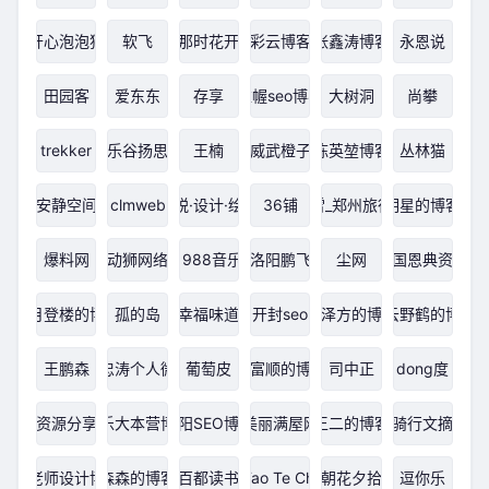
开心泡泡猫
软飞
那时花开
彩云博客
张鑫涛博客
永恩说
田园客
爱东东
存享
帷幄seo博客
大树洞
尚攀
trekker
乐谷扬思
王楠
威武橙子
陈英堃博客
丛林猫
安静空间
clmweb
敏锐·设计·绘画
36铺
龙之雪_郑州旅行家户
明星的博客
爆料网
动狮网络
1988音乐
洛阳鹏飞
尘网
中国恩典资讯
明月登楼的博客
孤的岛
幸福味道
开封seo
丁泽方的博客
闲云野鹤的博客
王鹏森
陈忠涛个人微博
葡萄皮
廉富顺的博客
司中正
dong度
资源分享
快乐大本营博客
洛阳SEO博客
美丽满屋网
王二的博客
骑行文摘
孔老师设计博客
森森的博客
百都读书
Tao Te Chi
朝花夕拾
逗你乐