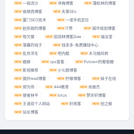
一指流沙
寻梅博客
蒲松林的博客
NEW
NEW
NEW
侯继西博客
夫莱SEo
NEW
NEW
厦门SEO技术
一诺手机定位
NEW
NEW
赵彤刚的博客
IT界
城市规划博客
NEW
NEW
NEW
哈欠猪
田润林博客|bae
福汝堂
NEW
NEW
NEW
落幕的戏子
钱多多-免费赚钱中心
NEW
NEW
乱世浮生
吧内酷
木马随风转
NEW
NEW
NEW
蟋蟀
vps爱客
Putown的葡萄棚
NEW
NEW
NEW
影视推荐
小七颜博客
NEW
NEW
国外lead博客
柠檬博客
妹子在线
NEW
NEW
NEW
郑为伟
444教育
肖振杰
NEW
NEW
NEW
使者林平
lotus
梦庆轩博客
NEW
NEW
NEW
王语双个人网站
轩雨客
创之枫
NEW
NEW
NEW
站长博客
NEW